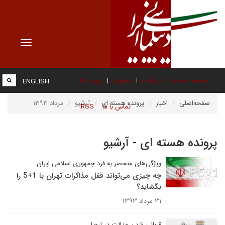
Toggle
vigation
صفحه نخست
درباره ما
عضویت
پیوند ها
ENGLISH
صفحه‌اصلی
اخبار
پرونده هسته ای
آرشیو
مرداد ۱۳۹۳
تماس با ما
RSS
پرونده هسته ای - آرشیو
ویژگی‌های منحصر به فرد جمهوری اسلامی ایران
چه چیزی می‌تواند قفل مذاکرات تهران با 1+5 را
بگشاید؟
۳۱ مرداد ۱۳۹۳
قربانی شدن عدالت در اروپا