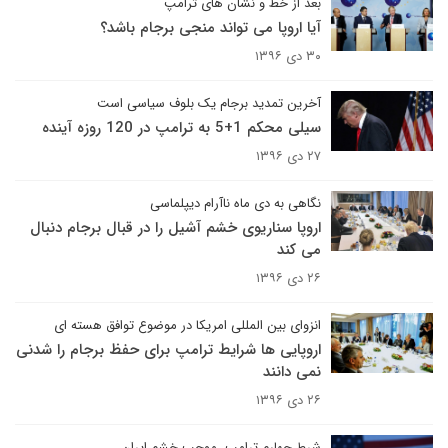
بعد از خط و نشان های ترامپ
آیا اروپا می تواند منجی برجام باشد؟
۳۰ دی ۱۳۹۶
آخرین تمدید برجام یک بلوف سیاسی است
سیلی محکم 1+5 به ترامپ در 120 روزه آینده
۲۷ دی ۱۳۹۶
نگاهی به دی ماه ناآرام دیپلماسی
اروپا سناریوی خشم آشیل را در قبال برجام دنبال
می کند
۲۶ دی ۱۳۹۶
انزوای بین المللی امریکا در موضوع توافق هسته ای
اروپایی ها شرایط ترامپ برای حفظ برجام را شدنی
نمی دانند
۲۶ دی ۱۳۹۶
شرط چهارم ترامپ، موجب خشم ایران