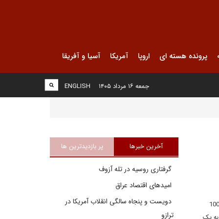
پرونده هسته ای
اروپا
آمریکا
آسیا و آفریقا
جمعه ۱۶ مرداد ۱۴۰۵
ENGLISH
آخرین خبرها
پر بازدیدترین ها
گرفتاری روسیه در تله آزوف
امیدهای اقتصاد عراق
دویست و پنجاه سالگی انقلاب آمریکا در
ت مستقل حاکی از آن است که برنامه های هسته ای ایران که در سه دهه گذشته همواره دنبال می شده، بالغ بر 100
ترازو
به یک