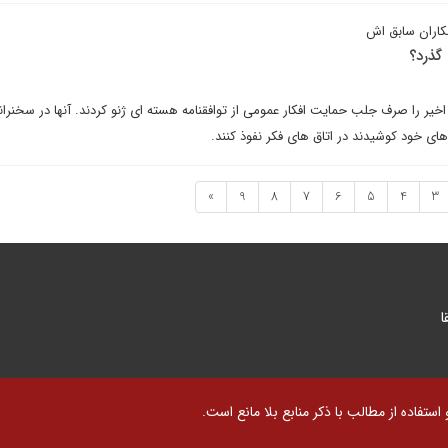
کاران سابق اش
 گذرد؟
خیر را صرف جلب حمایت افکار عمومی از توافقنامه هسته ای ژنو کردند. آنها در سخنران
های خود کوشیدند در اتاق های فکر نفوذ کنند.
»
9
8
7
6
5
4
3
ا
تفاده از مطالب با ذکر منابع بلا مانع است.