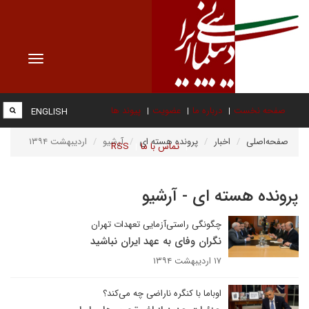
Toggle
vigation
صفحه نخست
درباره ما
عضویت
پیوند ها
ENGLISH
صفحه‌اصلی
اخبار
پرونده هسته ای
آرشیو
اردیبهشت ۱۳۹۴
تماس با ما
RSS
پرونده هسته ای - آرشیو
چگونگی راستی‌آزمایی تعهدات تهران
نگران وفای به عهد ایران نباشید
۱۷ اردیبهشت ۱۳۹۴
اوباما با کنگره ناراضی چه می‌کند؟