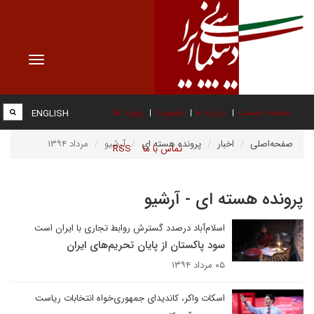
Toggle
vigation
صفحه نخست
درباره ما
عضویت
پیوند ها
ENGLISH
صفحه‌اصلی
اخبار
پرونده هسته ای
آرشیو
مرداد ۱۳۹۴
تماس با ما
RSS
پرونده هسته ای - آرشیو
اسلام‌آباد درصدد گسترش روابط تجاری با ایران است
سود پاکستان از پایان تحریم‌های ایران
۰۵ مرداد ۱۳۹۴
اسکات واکر، کاندیدای جمهوری‌خواه انتخابات ریاست