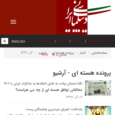
Toggle
vigation
صفحه نخست
درباره ما
عضویت
پیوند ها
ENGLISH
صفحه‌اصلی
اخبار
پرونده هسته ای
آرشیو
آذر ۱۳۹۲
تماس با ما
RSS
پرونده هسته ای - آرشیو
نگاه استفان والت به دلایل انتقادها به مذاکرات ایران با 1+5
مخالفان توافق هسته ای از چه می هراسند؟
۰۹ آذر ۱۳۹۲
یادداشت شورای سردبیری واشینگتن پست