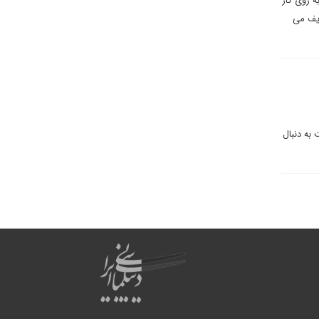
ه روی کار
ریف می
 به دنبال