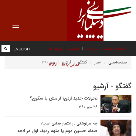
Toggle
vigation
صفحه نخست
درباره ما
عضویت
پیوند ها
ENGLISH
صفحه‌اصلی
اخبار
گفتگو
آرشیو
مهر ۱۳۹۰
تماس با ما
RSS
گفتگو - آرشیو
تحولات جدید اردن؛ آرامش یا سکون؟
۲۶ مهر ۱۳۹۰
چه سرنوشتی در انتظار قذافی است؟
صدام حسین دوم یا متهم ردیف اول در لاهه