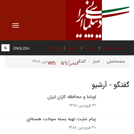
Toggle
vigation
صفحه نخست
درباره ما
عضویت
پیوند ها
ENGLISH
صفحه‌اصلی
اخبار
گفتگو
آرشیو
فروردین ۱۳۸۸
تماس با ما
RSS
گفتگو - آرشیو
اوباما و محافظه کاران ایران
۳۱ فروردین ۱۳۸۸
پیام مثبت تهیه بسته سوخت هسته‌ای
۳۰ فروردین ۱۳۸۸