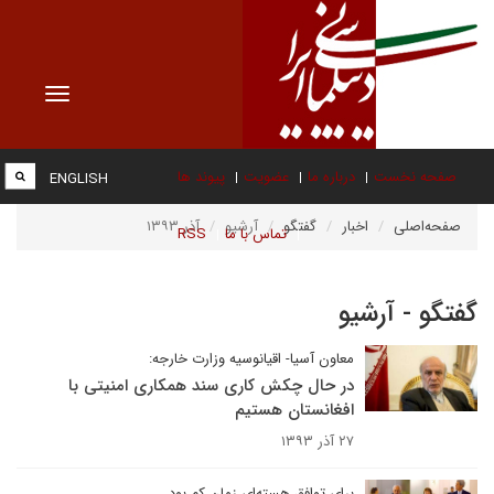
Toggle
vigation
صفحه نخست
درباره ما
عضویت
پیوند ها
ENGLISH
صفحه‌اصلی
اخبار
گفتگو
آرشیو
آذر ۱۳۹۳
تماس با ما
RSS
گفتگو - آرشیو
معاون آسیا- اقیانوسیه وزارت خارجه:
در حال چکش کاری سند همکاری امنیتی با
افغانستان هستیم
۲۷ آذر ۱۳۹۳
برای توافق هسته‌ای زمان کم بود