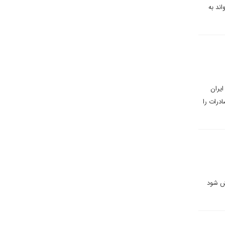
ند به
ایران
درات را
نش شود