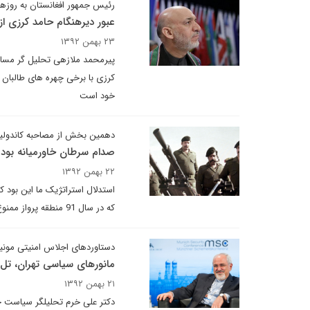
رئیس جمهور افغانستان به روزها
عبور دیرهنگام حامد کرزی از
۲۳ بهمن ۱۳۹۲
پیرمحمد ملازهی تحلیل گر مسایل 
کرزی با برخی چهره های طالبان 
خود است
دهمین بخش از مصاحبه کاندولی
صدام سرطان خاورمیانه بود
۲۲ بهمن ۱۳۹۲
استدلال استراتژیک ما این بود 
که در سال 91 منطقه پرواز ممنوع برای او اعمال شده بود، تقریبا هر روز به هواپیماهای امریکایی شلیک می کرد.
دستاوردهای اجلاس امنیتی مونیخ
مانورهای سیاسی تهران، تل 
۲۱ بهمن ۱۳۹۲
دکتر علی خرم تحلیلگر سیاست خار