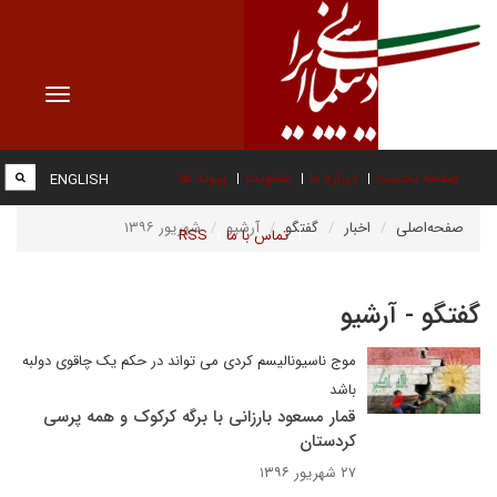
Toggle
vigation
صفحه نخست
درباره ما
عضویت
پیوند ها
ENGLISH
صفحه‌اصلی
اخبار
گفتگو
آرشیو
شهریور ۱۳۹۶
تماس با ما
RSS
گفتگو - آرشیو
موج ناسیونالیسم کردی می تواند در حکم یک چاقوی دولبه
باشد
قمار مسعود بارزانی با برگه کرکوک و همه پرسی
کردستان
۲۷ شهریور ۱۳۹۶