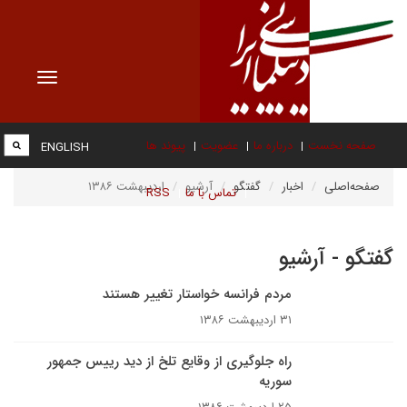
Toggle
vigation
صفحه نخست
درباره ما
عضویت
پیوند ها
ENGLISH
صفحه‌اصلی
اخبار
گفتگو
آرشیو
اردیبهشت ۱۳۸۶
تماس با ما
RSS
گفتگو - آرشیو
مردم فرانسه خواستار تغيير هستند
۳۱ اردیبهشت ۱۳۸۶
راه جلوگيرى از وقايع تلخ از دید رییس جمهور
سوریه