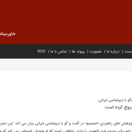
خاورمیانه
خست
درباره ما
عضویت
پیوند ها
تماس با ما
RSS
و با دیپلماسی ایرانی:
خروج کرده است
پژوهش های راهبردی «تصمیم» در گفت و گو با دیپلماسی ایرانی بیان می کند: این تجرب
 تئوریک، پدیده خرد تابعیت را ندارد. جاهایی است که او خودش احساس می کند که عل