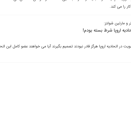
ر را می کند.
 و مارتین شولتز:
ادیه اروپا شرط بسته بودم!
 در طول 43 سال عضویت در اتحادیه اروپا هرگز قادر نبودند تصمیم بگیرند آیا می خواهند عضو کامل این اتح