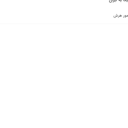
ا به ايران
يمور هرش