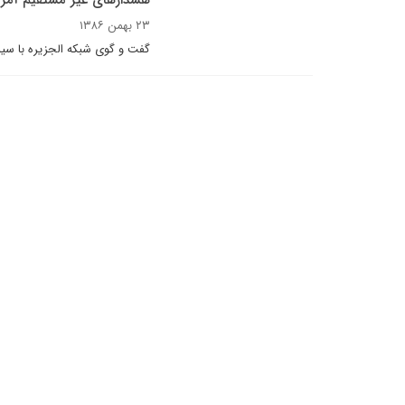
هشدارهاى غير مستقيم آمريک
۲۳ بهمن ۱۳۸۶
گفت و گوى شبکه الجزيره با س