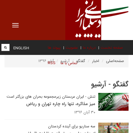
Toggle
vigation
صفحه نخست
درباره ما
عضویت
پیوند ها
ENGLISH
صفحه‌اصلی
اخبار
گفتگو
آرشیو
آبان ۱۳۹۶
تماس با ما
RSS
گفتگو - آرشیو
تنش - ایران عربستان زیرمجموعه بحران های بزرگتر است
میز مذاکره، تنها راه چاره تهران و ریاض
۳۰ آبان ۱۳۹۶
سه سناریو برای آینده کردستان