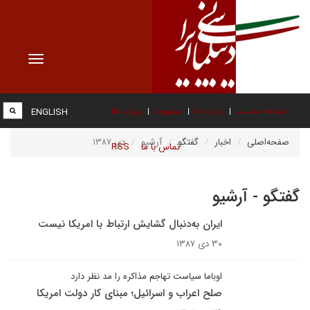
Toggle
vigation
صفحه نخست
درباره ما
عضویت
پیوند ها
ENGLISH
صفحه‌اصلی
اخبار
گفتگو
آرشیو
دی ۱۳۸۷
تماس با ما
RSS
گفتگو - آرشیو
ایران به‌دنبال گشایش ارتباط با امریکا نیست
۳۰ دی ۱۳۸۷
اوباما سیاست تهاجم مذاکره را مد نظر دارد
صلح اعراب و اسرائیل؛ مبنای کار دولت امریکا