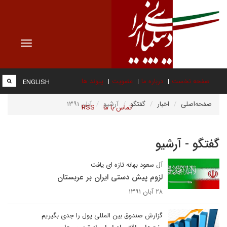
Toggle
vigation
صفحه نخست
درباره ما
عضویت
پیوند ها
ENGLISH
صفحه‌اصلی
اخبار
گفتگو
آرشیو
آبان ۱۳۹۱
تماس با ما
RSS
گفتگو - آرشیو
آل سعود بهانه تازه ای یافت
لزوم پیش دستی ایران بر عربستان
۲۸ آبان ۱۳۹۱
گزارش صندوق بین المللی پول را جدی بگیریم