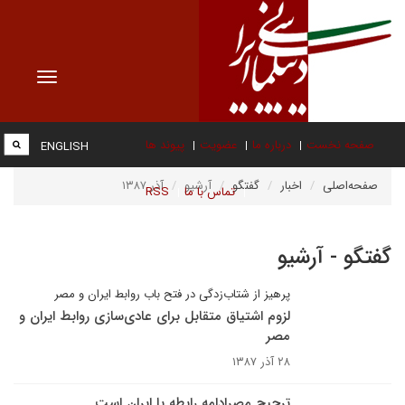
Toggle
vigation
صفحه نخست
درباره ما
عضویت
پیوند ها
ENGLISH
صفحه‌اصلی
اخبار
گفتگو
آرشیو
آذر ۱۳۸۷
تماس با ما
RSS
گفتگو - آرشیو
پرهیز از شتاب‌زدگی در فتح باب روابط ایران و مصر
لزوم اشتیاق متقابل برای عادی‌سازی روابط ایران و
مصر
۲۸ آذر ۱۳۸۷
ترجیح مصرادامه رابطه با ایران است