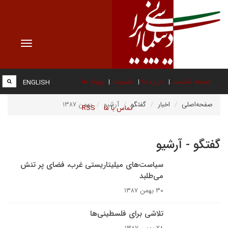
Toggle
vigation
صفحه نخست
درباره ما
عضویت
پیوند ها
ENGLISH
صفحه‌اصلی
اخبار
گفتگو
آرشیو
بهمن ۱۳۸۷
تماس با ما
RSS
گفتگو - آرشیو
سیاست‌های میلیتاریستی غرب، فضای پر تنش
می‌طلبد
۳۰ بهمن ۱۳۸۷
تلاشی برای فلسطینی‌ها