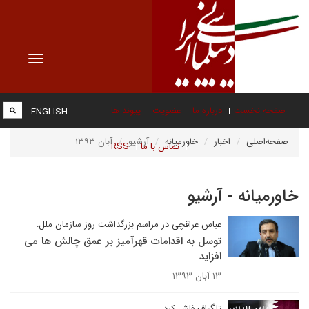
Toggle
vigation
صفحه نخست
درباره ما
عضویت
پیوند ها
ENGLISH
صفحه‌اصلی
اخبار
خاورمیانه
آرشیو
آبان ۱۳۹۳
تماس با ما
RSS
خاورمیانه - آرشیو
عباس عراقچی در مراسم بزرگداشت روز سازمان ملل:
توسل به اقدامات قهرآمیز بر عمق چالش ها می
افزاید
۱۳ آبان ۱۳۹۳
تلگراف فاش کرد