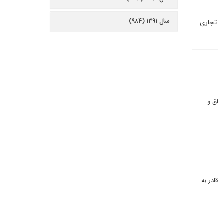
سال ۱۳۹۱ (۹۸۴)
 تجاری
ق و
در به