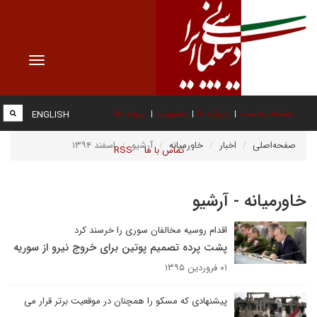
Toggle
vigation
صفحه نخست
درباره ما
عضویت
پیوند ها
ENGLISH
صفحه‌اصلی
اخبار
خاورمیانه
آرشیو
اسفند ۱۳۹۴
تماس با ما
RSS
خاورمیانه - آرشیو
اقدام روسیه مخالفان سوری را خرسند کرد
پشت‌ پرده تصمیم پوتین برای خروج نیرو از سوریه
۰۱ فروردین ۱۳۹۵
پیشنهادی که مسکو را همچنان در موقعیت برتر قرار می