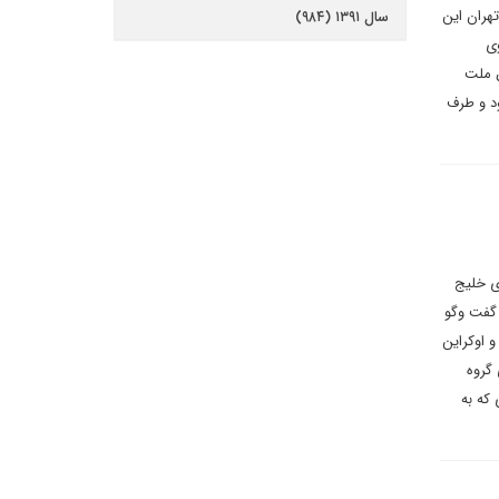
 و در همین باره تهران این
سال ۱۳۹۱ (۹۸۴)
وی
ق ملت
ود و طرف
ی خلیج
گفت وگو
 اوکراین
گروه
که به