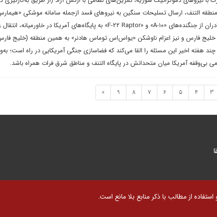
رک با نیروهای دموکراتیک سوریه، تمرین‌های نظامی با ارتش آزاد (از طریق به‌کارگیری 
ی) در پیرامون منطقه ۵۵ و منطقه التنف، ارسال تسلیحات سنگین به نیروهای قسد ازجمله سامانه موشکی «هیمار
تانک‌های بردلی»، انتقال دو اسکادران از جنگنده‌های «A-۱۰» و «F-۲۲ Raptor» به پایگاه‌های آمریکا در خاورم
USS Vi» به منطقه خلیج فارس و نیز اعزام ناوشکن «یو‌‌اس‌‌اس توماس هادنر» به همین منطقه (خلیج فار
 هفته اخیر این مسئله را القا می‌کند که فضاسازی جنگی آمریکایی در راه است؛ به‌ویژ
ی بی‌وقفه آمریکا میان متحدانش در پایگاه التنف و مناطق شرق فرات همراه باشد.
»
9
8
7
6
5
4
3
ا
تفاده از مطالب با ذکر منابع بلا مانع است.