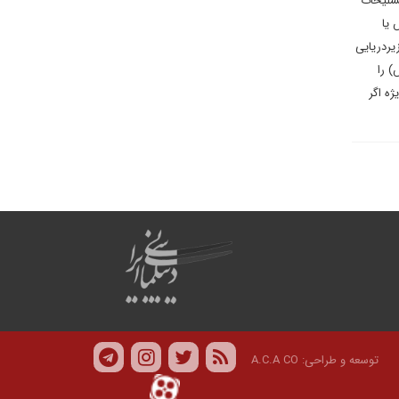
تسلیحات
س یا
یانه، انتقال زیردریایی
س) را
ه اگر
توسعه و طراحی:
A.C.A CO