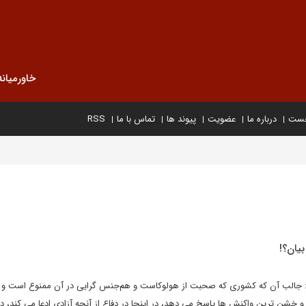
خاورمیانه
خست
درباره ما
عضویت
پیوند ها
تماس با ما
RSS
بیان؟!
جالب آن که کشوری که صحبت از هولوکاست و هم‌جنس گرایی در آن ممنوع است و ه
و خشن ترین واکنش ها پاسخ می دهد، در اینجا در دفاع از آنچه آزادی ادعا می کند،