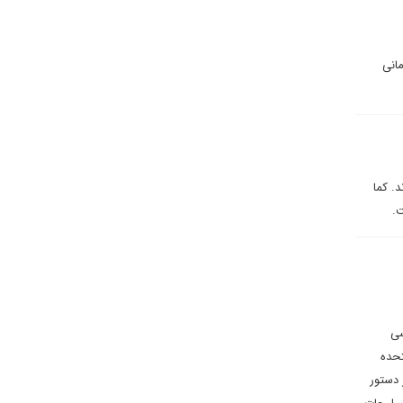
مانی
. کما
ت.
سی
تحده
 دستور