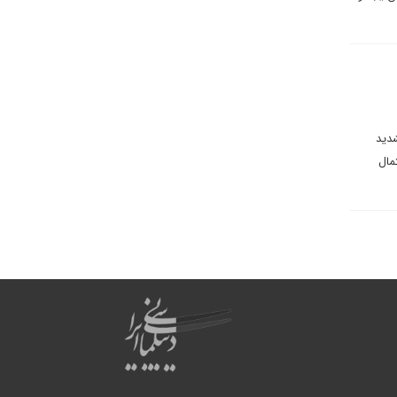
شدید
مال