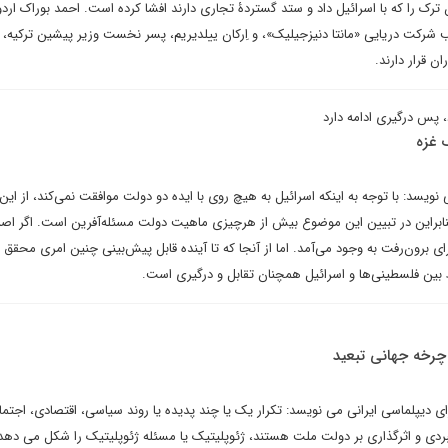
ن ترک را که با اسرائیل داد و ستد گستردۀ تجاری دارند افشا کرده است. احمد بوراک ارد
رکت دریایی «مانتا دنیزجیلیک»، و اِرکان ییلدیریم، پسر نخست وزیر پیشین ترکیه، 
ان قرار دارند.
، پس درگیری ادامه دارد
 غزه
یسد: با توجه به اینکه اسرائیل به هیچ روی با ایده دو دولت موافقت نمی‌کند، از این‌ر
نابراین در تبیین این موضوع بیش از هرچیزی ماهیت دولت مسئله‌آفرین است. اگر اصل
ی برون‌رفت به وجود می‌آمد. اما از آنجا که تا آینده قابل پیش‌بینی چنین امری محقق 
ین فلسطینی‌ها و اسرائیل همچنان تقابل و درگیری است.
رخه جهانی تبعید
ای دیپلماسی ایرانی می نویسد: تکرار یک یا چند پدیده یا روند سیاسی، اقتصادی، اجتماع
بردی و اثرگذاری بر دولت ملت هستند، ژئوپلیتیک یا مسئله ژئوپلیتیک را شکل می دهد،