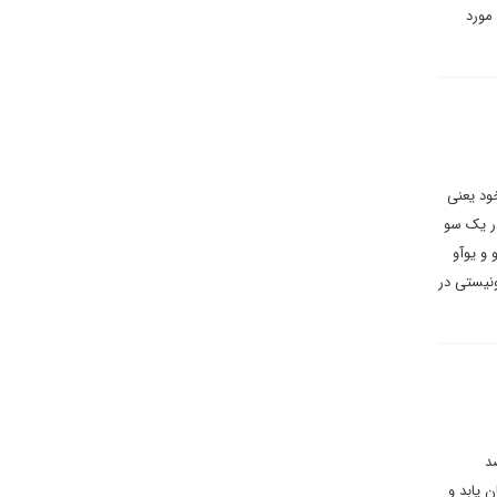
مورد
ود یعنی
در یک سو
 و یوآو
نیستی در
انجام شده، نشان می دهد که ۵۱ درصد
ان یابد و