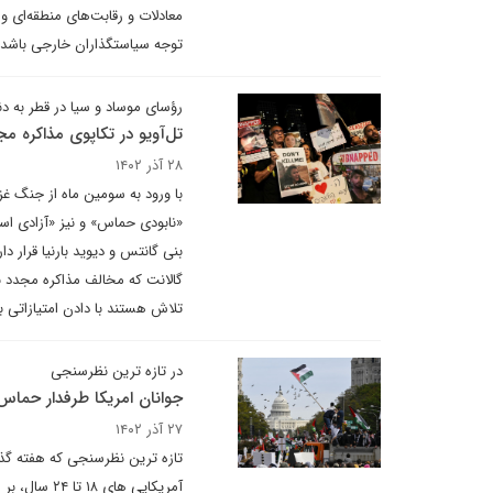
معادلات و رقابت‌های منطقه‌ای و
توجه سیاستگذاران خارجی باشد.
رؤسای موساد و سیا در قطر به دن
تل‌آویو در تکاپوی مذاکره مج
۲۸ آذر ۱۴۰۲
با ورود به سومین ماه از جنگ غز
«نابودی حماس» و نیز «آزادی اسر
بنی گانتس و دیوید بارنیا قرار دا
گالانت که مخالف مذاکره مجدد 
تلاش هستند با دادن امتیازاتی ب
در تازه ترین نظرسنجی
جوانان امریکا طرفدار حماس 
۲۷ آذر ۱۴۰۲
آمریکایی ها