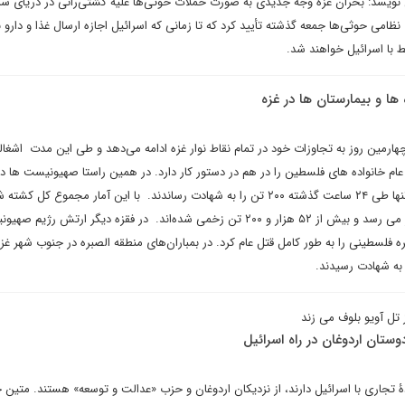
ویسد: بحران غزه وجه جدیدی به صورت حملات حوثی‌ها علیه کشتی‌رانی در دریای سر
امی حوثی‌ها جمعه گذشته تأیید کرد که تا زمانی که اسرائیل اجازه ارسال غذا و دارو به
ط با اسرائیل خواهند شد.
ها و بیمارستان ها در غزه
ارمین روز به تجاوزات خود در تمام نقاط نوار غزه ادامه می‌دهد و طی این مدت اشغال
 عام خانواده های فلسطین را در هم در دستور کار دارد. در همین راستا صهیونیست ها در
کشتار جدید در رفح و جبالیا زد تنها طی ۲۴ ساعت گذشته ۲۰۰ تن را به شهادت رساندند. با این آمار مجموع ک
غزه به بیش از ۱۹ هزار و ۴۰۰ نفر می رسد و بیش از ۵۲ هزار و ۲۰۰ تن زخمی شده‌اند. در فقزه دیگر ارتش رژ
به شهادت رسیدند.
 تل آویو بلوف می زند
تان اردوغان در راه اسرائیل
 تجاری با اسرائیل دارند، از نزدیکان اردوغان و حزب «عدالت و توسعه» هستند. متین ج