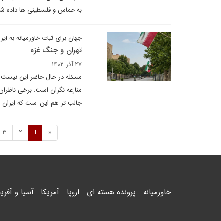
به حماس و فلسطینی ها داده شو
جهان برای ثبات خاورمیانه به ایران
تهران و جنگ غزه
۲۷ آذر ۱۴۰۲
مسئله در حال حاضر این نیست که 
منازعه نگران است. برخی ناظران
جالب تر هم این است که ایران
3
2
1
«
خاورمیانه
پرونده هسته ای
اروپا
آمریکا
آسیا و آفریق