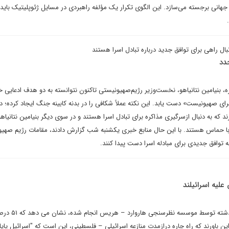
 جهانی برجسته می‌سازد. این الگوی تکرار یک مؤلفه راهبردی در مسایل ژئوپلیتیک باید 
بال راهی برای توافق جدید درباره تبادل اسرا هستند
دد
ه، بنیامین نتانیاهو، نخست‌وزیر رژیم‌صهیونیستی تاکنون نتوانسته به دو هدف ادعایی خ
ای صهیونیست» دست یابد. این نکته عملاً شکافی را در بدنه کابینه جنگ ایجاد کرده؛ 
رند که به دنبال ازسرگیری مذاکره برای تبادل اسرا هستند و در سوی دیگر بنیامین نتانیاهو
با حماس هستند. با این حال منابع خبری یکشنبه شب گزارش دادند، مقامات رژیم صهیو
ه توافق جدیدی برای مبادله اسرا دست پیدا کنند.
علیه اسرائیلند
تازه ترین نظرسنجی که هفته گذشته توسط موسسه نظرسنجی هاروارد – هریس 
ی ۱۸ تا ۲۴ سال، بر این باورند که راه چاره درازمدت منازعه اسرائیلی – فلسطینی، این است که "اسرائیل پای