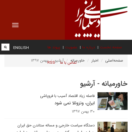
Toggle
vigation
صفحه نخست
درباره ما
عضویت
پیوند ها
ENGLISH
صفحه‌اصلی
اخبار
خاورمیانه
آرشیو
بهمن ۱۳۹۷
تماس با ما
RSS
خاورمیانه - آرشیو
فاصله زیاد اقتصاد آسیب با فروپاشی
ایران، ونزوئلا نمی شود
۳۰ بهمن ۱۳۹۷
دستگاه سیاست خارجی و مساله ستاندن حق ایران