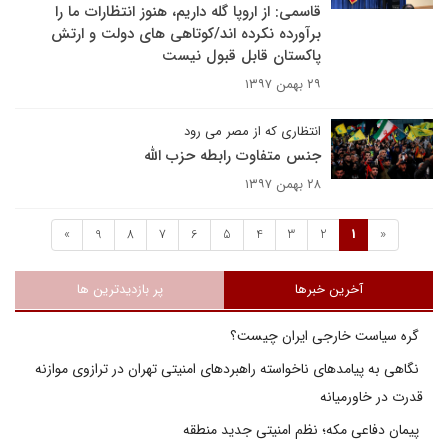
قاسمی: از اروپا گله داریم، هنوز انتظارات ما را
برآورده نکرده اند/کوتاهی های دولت و ارتش
پاکستان قابل قبول نیست
۲۹ بهمن ۱۳۹۷
انتظاری که از مصر می رود
جنس متفاوت رابطه حزب الله
۲۸ بهمن ۱۳۹۷
»
9
8
7
6
5
4
3
2
1
«
آخرین خبرها
پر بازدیدترین ها
گره سیاست خارجی ایران چیست؟
نگاهی به پیامدهای ناخواسته راهبردهای امنیتی تهران در ترازوی موازنه
قدرت در خاورمیانه
پیمان دفاعی مکه؛ نظم امنیتی جدید منطقه