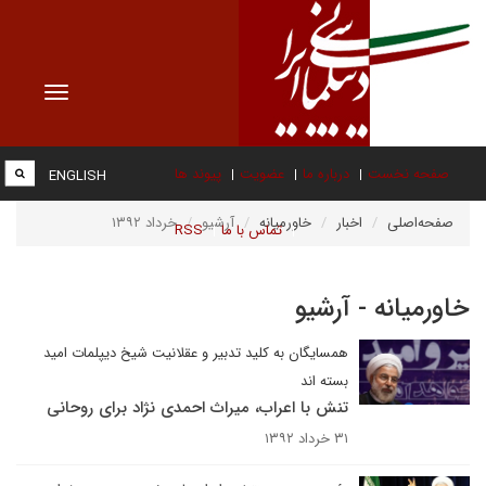
Toggle
vigation
صفحه نخست
درباره ما
عضویت
پیوند ها
ENGLISH
صفحه‌اصلی
اخبار
خاورمیانه
آرشیو
خرداد ۱۳۹۲
تماس با ما
RSS
خاورمیانه - آرشیو
همسایگان به کلید تدبیر و عقلانیت شیخ دیپلمات امید
بسته اند
تنش با اعراب، میراث احمدی نژاد برای روحانی
۳۱ خرداد ۱۳۹۲