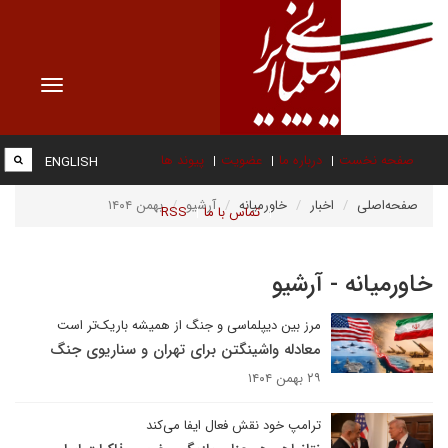
Toggle
vigation
صفحه نخست
درباره ما
عضویت
پیوند ها
ENGLISH
صفحه‌اصلی
اخبار
خاورمیانه
آرشیو
بهمن ۱۴۰۴
تماس با ما
RSS
خاورمیانه - آرشیو
مرز بین دیپلماسی و جنگ از همیشه باریک‌تر است
معادله واشینگتن برای تهران و سناریوی جنگ
۲۹ بهمن ۱۴۰۴
ترامپ خود نقش فعال ایفا می‌کند