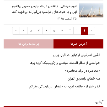
لزوم خودداری از افتادن در دام رئیس جمهور بهانه‌جو
ایران با حرف‌های ترامپ بزرگوارانه برخورد کند
۲۵ اسفند ۱۳۹۵
»
9
8
7
6
5
4
3
2
1
«
آخرین خبرها
پر بازدیدترین ها
الگوی اسرائیلی اوکراین در قبال ایران
خوانشی از منظر اقتصاد سیاسی و ژئوپلیتیک کریدورها
«محاصره در برابر محاصره»
سه خطای راهبردی تهران
گذار خزر از «حاشیه امن» به «فضای بازدارندگی متراکم
آرشیو