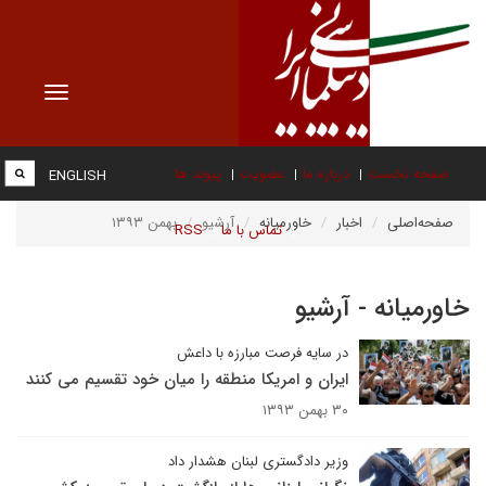
Toggle
vigation
صفحه نخست
درباره ما
عضویت
پیوند ها
ENGLISH
صفحه‌اصلی
اخبار
خاورمیانه
آرشیو
بهمن ۱۳۹۳
تماس با ما
RSS
خاورمیانه - آرشیو
در سایه فرصت مبارزه با داعش
ایران و امریکا منطقه را میان خود تقسیم می کنند
۳۰ بهمن ۱۳۹۳
وزیر دادگستری لبنان هشدار داد