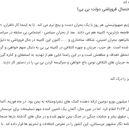
اند
احتمال فروپاشی دولت بی بی!
یم صهیونیستی هر روز با یک بحران دست و پنج نرم می کند. تا به اینجا کار ناظران، «
«فاجعه بارترین» کابینه هم می دانند. بعد از بحران سیاسی - اجتماعی بی سابقه در سراس
نیاهو، بحران امنیتی، شکاف ساختاری و ....، اکنون این کابینه در حال فروپاشی به دلیل
ده است. هر حزب، جریان و چهره ائتلافی در کابینه بی بی به دنبال سهم خواهی و گر
حقق اهداف و منافعش است و در این راستا ابایی هم از تهدید به استعفای و کناره گیر
 همه جریان های ائتلافی نوعی باج خواهی و سرکیسه کردن بی بی را در دستور کار دارند
 را درک کند
در سال ۲۰۲۲، آلمان با حدود ۱۹۸ میلیون یورو دومین ارائه دهنده کمک های بشردوستانه به یمن بود. در ماه فوریه، آ
۱۲۰ میلیون یورو دیگر را برای سال ۲۰۲۳ اعلام کرد. اما در عین حال، آلمان یک تامین کننده مهم تسلیحات برای عر
 حقوق بشر و جنایات جنگی در جنگ یمن متهم شده و در سال های گذشته بارها جنجا
 نگار مشهور عربستانی، این کشور را در معرض انتقادات و تحریم ها قرار داده اند. با ه