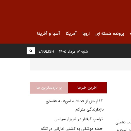
پرونده هسته ای
اروپا
آمریکا
آسیا و آفریقا
شنبه ۱۷ مرداد ۱۴۰۵
ENGLISH
آخرین خبرها
پر بازدیدترین ها
گذار خزر از «حاشیه امن» به «فضای
بازدارندگی متراکم
ترامپ گرفتار در شن‌زار سیاسی
عقب نشینی
حمله موشکی به کشتی اماراتی در تنگه
بد است و