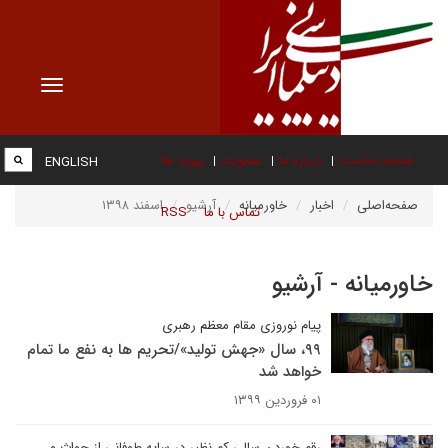
Toggle
vigation
صفحه نخست
درباره ما
عضویت
پیوند ها
ENGLISH
صفحه‌اصلی
اخبار
خاورمیانه
آرشیو
اسفند ۱۳۹۸
تماس با ما
RSS
خاورمیانه - آرشیو
پیام نوروزی مقام معظم رهبری
۹۹، سال «جهش تولید»/تحریم ها به نفع ما تمام
خواهد شد
۰۱ فروردین ۱۳۹۹
رقم خوردن سالی کم نظیر در سایه طوفانی از حواث و