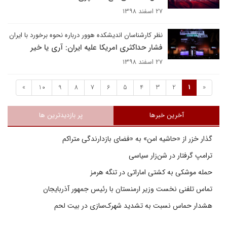
۲۷ اسفند ۱۳۹۸
نظر کارشناسان اندیشکده هوور درباره نحوه برخورد با ایران
فشار حداکثری امریکا علیه ایران: آری یا خیر
۲۷ اسفند ۱۳۹۸
»
10
9
8
7
6
5
4
3
2
1
«
آخرین خبرها
پر بازدیدترین ها
گذار خزر از «حاشیه امن» به «فضای بازدارندگی متراکم
ترامپ گرفتار در شن‌زار سیاسی
حمله موشکی به کشتی اماراتی در تنگه هرمز
تماس تلفنی نخست وزیر ارمنستان با رئیس جمهور آذربایجان
هشدار حماس نسبت به تشدید شهرک‌سازی در بیت‌ لحم