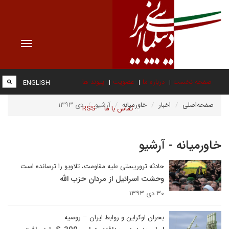
Toggle
vigation
صفحه نخست
درباره ما
عضویت
پیوند ها
ENGLISH
صفحه‌اصلی
اخبار
خاورمیانه
آرشیو
دی ۱۳۹۳
تماس با ما
RSS
خاورمیانه - آرشیو
حادثه تروریستی علیه مقاومت، تلاویو را ترسانده است
وحشت اسرائیل از مردان حزب الله
۳۰ دی ۱۳۹۳
بحران اوکراین و روابط ایران – روسیه