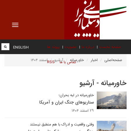
Toggle
vigation
صفحه نخست
درباره ما
عضویت
پیوند ها
ENGLISH
صفحه‌اصلی
اخبار
خاورمیانه
آرشیو
اسفند ۱۴۰۴
تماس با ما
RSS
خاورمیانه - آرشیو
خاورمیانه در لبه بحران؛
سناریوهای جنگ ایران و آمریکا
۲۹ اسفند ۱۴۰۴
وقتی واقعیت و ادراک با هم منطبق نیستند