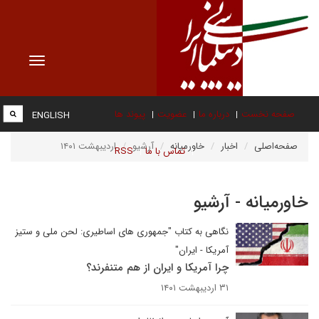
Toggle
vigation
صفحه نخست
درباره ما
عضویت
پیوند ها
ENGLISH
صفحه‌اصلی
اخبار
خاورمیانه
آرشیو
اردیبهشت ۱۴۰۱
تماس با ما
RSS
خاورمیانه - آرشیو
نگاهی به کتاب "جمهوری های اساطیری: لحن ملی و ستیز
آمریکا - ایران"
چرا آمریکا و ایران از هم متنفرند؟
۳۱ اردیبهشت ۱۴۰۱