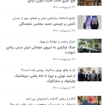
اوج گیری جنگ قدرت دورن کُردی
۲۹ اردیبهشت ۱۴۰۱
نتایج انتخابات پارلمانی لبنان و معمای عبور از بحران
تأملی بر چینش جدید مجلس نمایندگان
۲۸ اردیبهشت ۱۴۰۱
تمرکز بیشتر بر موشک و پهپاد
جنگ اوکراین به نیروی موشکی ایران درس زیادی
آموخت
۲۷ اردیبهشت ۱۴۰۱
آیا به واقع موتور مذاکرات روشن شده است؟!
از امید تهران و اروپا تا دانه پاشی دیپلماتیک
اولیانوف و سازناکوک
۲۶ اردیبهشت ۱۴۰۱
آنکارا و ریاض گذشته را فراموش می کنند
اردوغان در عربستان سعودی، برای دفن ده سال