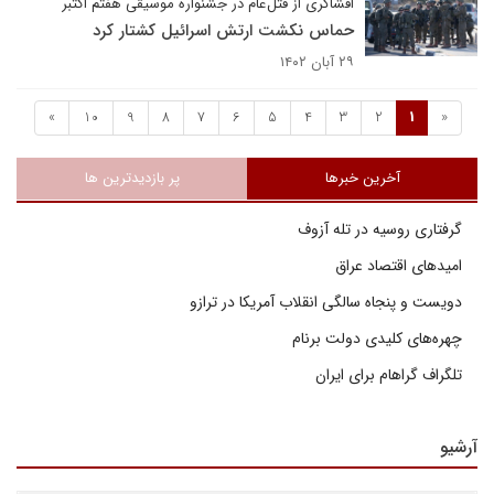
افشاگری از قتل عام در جشنواره موسیقی هفتم اکتبر
حماس نکشت ارتش اسرائیل کشتار کرد
۲۹ آبان ۱۴۰۲
»
10
9
8
7
6
5
4
3
2
1
«
آخرین خبرها
پر بازدیدترین ها
گرفتاری روسیه در تله آزوف
امیدهای اقتصاد عراق
دویست و پنجاه سالگی انقلاب آمریکا در ترازو
چهره‌های کلیدی دولت برنام
تلگراف گراهام برای ایران
آرشیو