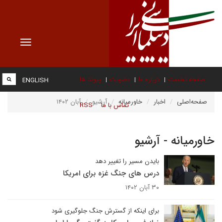
Toggle
vigation
صفحه نخست
درباره ما
عضویت
پیوند ها
ENGLISH
صفحه‌اصلی
اخبار
خاورمیانه
آرشیو
آبان ۱۴۰۲
تماس با ما
RSS
خاورمیانه - آرشیو
بایدن مسیر را تغییر دهد
درس های جنگ غزه برای امریکا
۳۰ آبان ۱۴۰۲
برای اینکه از گسترش جنگ جلوگیری شود