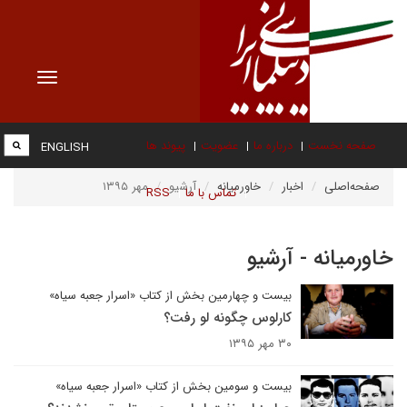
Toggle
vigation
صفحه نخست
درباره ما
عضویت
پیوند ها
ENGLISH
صفحه‌اصلی
اخبار
خاورمیانه
آرشیو
مهر ۱۳۹۵
تماس با ما
RSS
خاورمیانه - آرشیو
بیست و چهارمین بخش از کتاب «اسرار جعبه سیاه»
کارلوس چگونه لو رفت؟
۳۰ مهر ۱۳۹۵
بیست و سومین بخش از کتاب «اسرار جعبه سیاه»