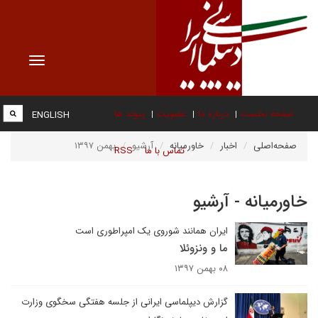
Toggle
vigation
صفحه نخست
درباره ما
عضویت
پیوند ها
ENGLISH
صفحه‌اصلی
اخبار
خاورمیانه
آرشیو
بهمن ۱۳۹۷
تماس با ما
RSS
خاورمیانه - آرشیو
ایران همانند شوروی یک امپراطوری است
ما و ونزوئلا
۰۸ بهمن ۱۳۹۷
گزارش دیپلماسی ایرانی از جلسه هفتگی سخگوی وزارت