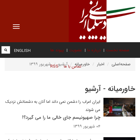
Toggle
vigation
صفحه نخست
درباره ما
عضویت
پیوند ها
ENGLISH
صفحه‌اصلی
اخبار
خاورمیانه
آرشیو
شهریور ۱۳۹۹
تماس با ما
RSS
خاورمیانه - آرشیو
ایران اعراب را دشمن نمی داند اما آنان به دشمنانش نزدیک
می شوند
چرا صهیونیسم جای خالی ما را می گیرد؟!
۰۴ شهریور ۱۳۹۹