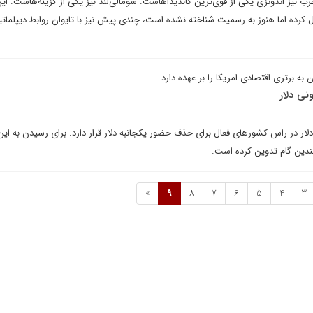
رب نیز اندونزی یکی از قوی‌ترین کاندیداهاست. سومالی‌لند نیز یکی از گزینه‌هاست. ای
ل کرده اما هنوز به رسمیت شناخته نشده است، چندی پیش نیز با تایوان روابط دیپلماتی
به برتری اقتصادی امریکا را بر عهده دارد
ی دلار
دلار در راس کشورهای فعال برای حذف حضور یکجانبه دلار قرار دارد. برای رسیدن به ا
دین گام تدوین کرده است.
»
9
8
7
6
5
4
3