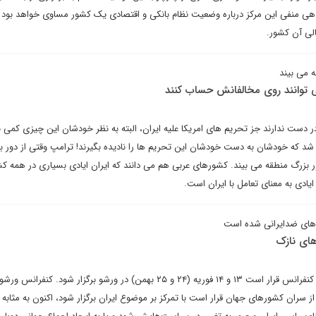
‌دهی منفی این مرکز درباره وضعیت نظام بانکی و اقتصادی یک کشور مساوی خواهد بود ب
الی آن کشور.
ه می بیند
می توانند روی مخالفانش حساب کنند
ر دست ندارند جز تحریم های امریکا علیه ایران، البته به نظر خودشان این چیزی کمی 
د که خودشان به دست خودشان این تحریم ها را نادیده بگیرند! ترامپ وقتی از دور ب
ور بزرگ منطقه می بیند. کشورهای عربی هم می دانند که ایران ایادی بسیاری در همه ک
ایادی به معنای تعامل با ایران است.
های ضدایرانی شده است
های نازک
جلال خوشچهره می نویسد: این کنفرانس قرار است ۱۳ و ۱۴ فوریه (۲۴ و ۲۵ بهمن) در ورشو برگزار شود. کنفرا
 از سران کشورهای جهان قرار است با تمرکز بر موضوع ایران برگزار شود، اکنون به مثابه 