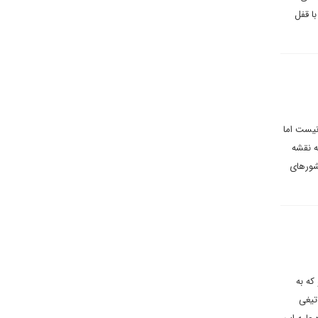
ا قفل
نیست اما
ه نقشه
شورهای
نس ورشو که به
تیغی