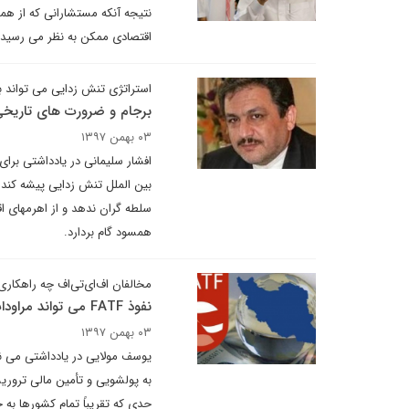
نتیجه آنکه مستشارانی که از همه
اقتصادی ممکن به نظر می رسید
استراتژی تنش زدایی می تواند بهان
برجام و ضرورت های تاریخ
۰۳ بهمن ۱۳۹۷
افشار سلیمانی در یادداشتی برای
بین الملل تنش زدایی پیشه کند و
سلطه گران ندهد و از اهرمهای اق
همسود گام بردارد.
مخالفان اف‌ای‌تی‌اف چه راهکاری 
نفوذ FATF می تواند مراودات مالی را قفل کند
۰۳ بهمن ۱۳۹۷
به پولشویی و تأمین مالی ترور
حدی که تقریباً تمام کشورها به ج