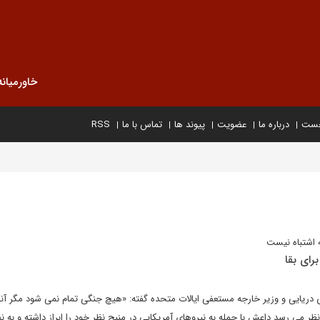
خاورمیانه
خست
درباره ما
عضویت
پیوند ها
تماس با ما
RSS
 اشتباه نیست
رای بقا
 دریایی و وزیر خارجه مستعفی ایالات متحده گفته: «هیچ جنگی تمام نمی شود مگر آن
 نظر می رسد داعش با حمله به نیروهای آمریکایی در منبج نظر خود را ابراز داشته و به نف