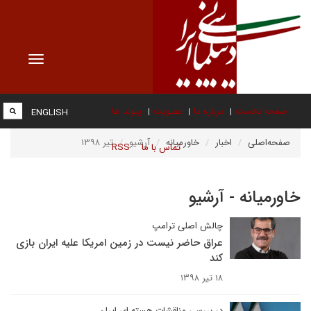
Toggle
vigation
صفحه نخست
درباره ما
عضویت
پیوند ها
ENGLISH
صفحه‌اصلی
اخبار
خاورمیانه
آرشیو
تیر ۱۳۹۸
تماس با ما
RSS
خاورمیانه - آرشیو
چالش اصلی ترامپ
عراق حاضر نیست در زمین امریکا علیه ایران بازی
کند
۱۸ تیر ۱۳۹۸
در بررسی مناقشات هسته ای ایران