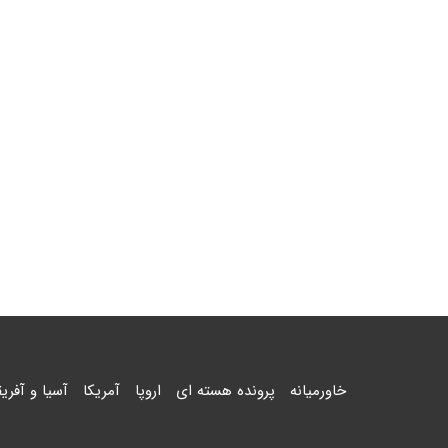
خاورمیانه
پرونده هسته ای
اروپا
آمریکا
آسیا و آفریق