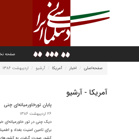
صفحه ن
صفحه‌اصلی
اخبار
آمریکا
آرشیو
اردیبهشت ۱۳۸۶
آمریکا - آرشیو
پايان تورخاورميانه‌اى چنى
۲۶ اردیبهشت ۱۳۸۶
ديک چنى در تور خاورميانه‌اى خ
براى تامين امنيت بغداد و اطمين
کشور صورت گرفت، به کشورهاى عر