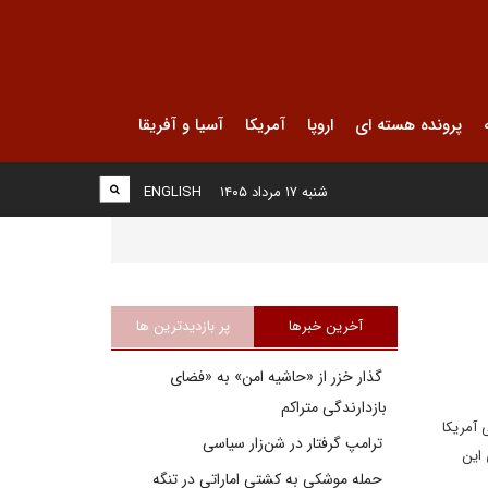
پرونده هسته ای
اروپا
آمریکا
آسیا و آفریقا
شنبه ۱۷ مرداد ۱۴۰۵
ENGLISH
آخرین خبرها
پر بازدیدترین ها
گذار خزر از «حاشیه امن» به «فضای
بازدارندگی متراکم
 آمريکا
ترامپ گرفتار در شن‌زار سیاسی
 اين
حمله موشکی به کشتی اماراتی در تنگه