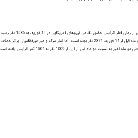
آمار مرگ و مير شهروندان بغدادى از زمان آغاز افزايش حضور نظامى نيرو
رقم کشته‌شدگان در بغداد طى دو ماه قبل از 14 فوريه، 2871 نفر بوده است. اما آمار مرگ و مير غيرنظاميان براثر حملات
ه نسبت دو ماه قبل از آن، از 1009 نفر به 1504 تفر افزايش يافته است.