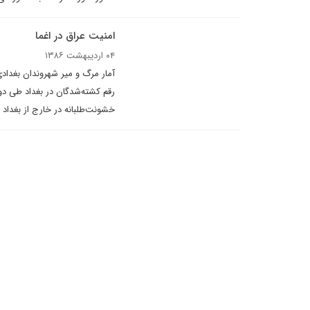
امنيت عراق در اغما
۰۴ اردیبهشت ۱۳۸۶
خشونت‌طلبانه در خارج از بغداد طى دو ماه اخير ب