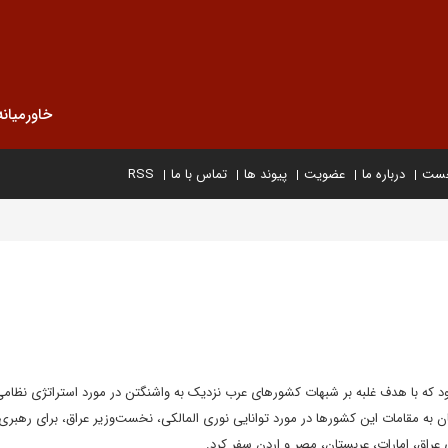
خاورمیانه
خست
درباره ما
عضویت
پیوند ها
تماس با ما
RSS
ود که با هدف غلبه بر شبهات کشورهاى عرب نزديک به واشنگتن در مورد استراتژى نظامى
ان به مقامات اين کشورها در مورد توانايى نورى المالکى، نخست‌وزير عراق، براى رهبرى
اق، امارات، عربستان، مصر و اردن سفر کرد.