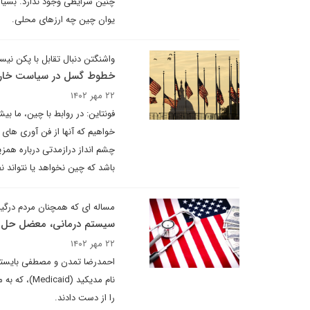
چنین شرایطی وجود ندارد. بسیاری 
یوان چین چه ارزهای محلی.
واشنگتن دنبال تقابل با پکن نی
خطوط گسل در سیاست خارج
۲۲ مهر ۱۴۰۲
فونتاین: در روابط با چین، ما ب
خواهیم که آنها از فن آوری های م
چشم انداز درازمدتی درباره همز
باشد که چین نخواهد یا نتواند ن
مساله ای که همچنان مردم درگیر
سیستم درمانی، معضل حل ن
۲۲ مهر ۱۴۰۲
نام مدیکید 
را از دست دادند.