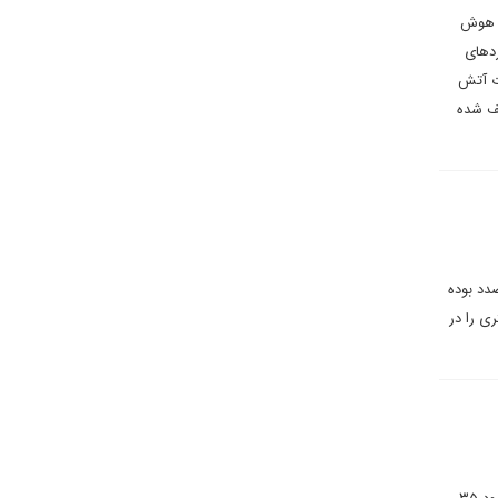
که با هوش
دهای
رت آتش
یف شده
رانی می نویسد: بایدن با نمایش یک تصویر آمریکایی از نشست جی ۲۰ در صدد بوده
ی را در