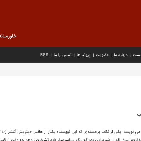
خاورمیانه
خست
درباره ما
عضویت
پیوند ها
تماس با ما
RSS
ب
محمود سریع القلم در یادداشتی می نویسد: یکی از نکات ب