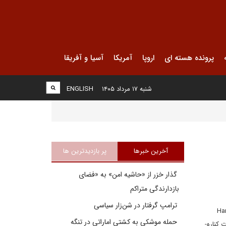
پرونده هسته ای
اروپا
آمریکا
آسیا و آفریقا
شنبه ۱۷ مرداد ۱۴۰۵
ENGLISH
آخرین خبرها
پر بازدیدترین ها
گذار خزر از «حاشیه امن» به «فضای
بازدارندگی متراکم
ترامپ گرفتار در شن‌زار سیاسی
رجسته‌­ای که این نویسنده یکبار از هانس-دیتریش گنشر (Hans-
حمله موشکی به کشتی اماراتی در تنگه
Dietrich Genscher)، وزیر امور خارجه اسبق آلمان شنید این بود که: یک سیاستمدار باید تشخیص دهد چه وقت از قدرت کناره‌­