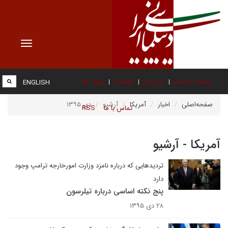
Toggle
vigation
صفحه نخست
درباره ما
عضویت
پیوند ها
ENGLISH
صفحه‌اصلی
اخبار
آمریکا
آرشیو
دی ۱۳۹۵
تماس با ما
RSS
آمریکا - آرشیو
تردیدهایی که درباره نامزد وزارت امورخارجه ترامپ وجود
دارد
پنج نکته اساسی درباره تیلرسون
۲۸ دی ۱۳۹۵