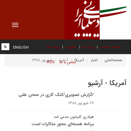
Toggle
vigation
صفحه نخست
درباره ما
عضویت
پیوند ها
ENGLISH
صفحه‌اصلی
اخبار
آمریکا
آرشیو
شهریور ۱۳۸۸
تماس با ما
RSS
آمریکا - آرشیو
/گزارش تصویری/کتک کاری در صحن علنی
۲۷ شهریور ۱۳۸۸
هیلاری کلینتون مدعی شد:
برنامه هسته‌ای محور مذاکرات است