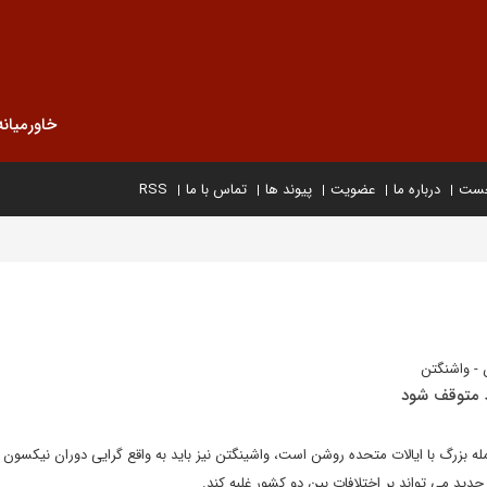
خاورمیانه
خست
درباره ما
عضویت
پیوند ها
تماس با ما
RSS
- واشنگتن
د متوقف شود
مله بزرگ با ایالات متحده روشن است، واشینگتن نیز باید به واقع گرایی دوران نیکسون ب
 جدید می تواند بر اختلافات بین دو کشور غلبه کند.