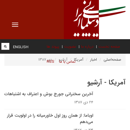
Toggle
vigation
صفحه نخست
درباره ما
عضویت
پیوند ها
ENGLISH
صفحه‌اصلی
اخبار
آمریکا
آرشیو
دی ۱۳۸۷
تماس با ما
RSS
آمریکا - آرشیو
آخرين سخنرانى جورج بوش و اعتراف به اشتباهات
۲۴ دی ۱۳۸۷
اوباما: از همان روز اول خاورميانه را در اولويت قرار
مى‌دهم