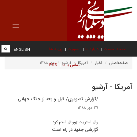
Toggle
vigation
صفحه نخست
درباره ما
عضویت
پیوند ها
ENGLISH
صفحه‌اصلی
اخبار
آمریکا
آرشیو
مهر ۱۳۸۸
تماس با ما
RSS
آمریکا - آرشیو
/گزارش تصویری/ قبل و بعد از جنگ جهانی
۲۹ مهر ۱۳۸۸
وال استریت ژورنال اعلام کرد
گزارشی جدید در راه است